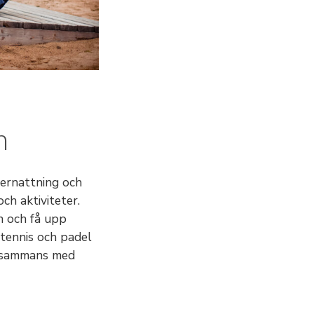
n
vernattning och
h aktiviteter.
en och få upp
 tennis och padel
illsammans med