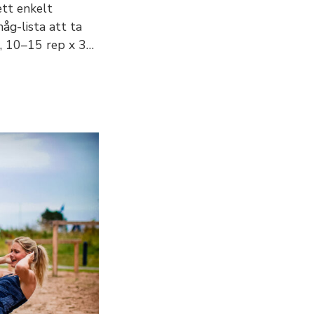
ett enkelt
åg-lista att ta
s, 10–15 rep x 3…