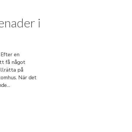
enader i
 Efter en
tt få något
illrätta på
 utomhus. När det
ande…