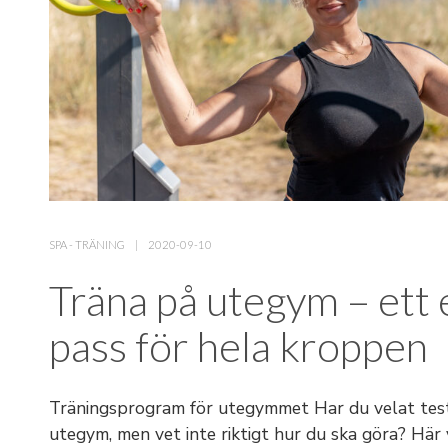
SPA
-
TRÄNING
2020-09-10
Träna på utegym – ett 
pass för hela kroppen
Träningsprogram för utegymmet Har du velat tes
utegym, men vet inte riktigt hur du ska göra? Här v