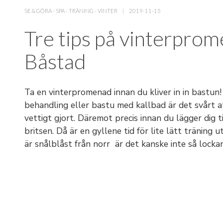
SE & GÖRA
-
SPA
-
TRÄNING
-
VINTER
2019-11-15
Tre tips på vinterprom
Båstad
Ta en vinterpromenad innan du kliver in in bastun!
behandling eller bastu med kallbad är det svårt a
vettigt gjort. Däremot precis innan du lägger dig t
britsen. Då är en gyllene tid för lite lätt träning
är snålblåst från norr är det kanske inte så lock