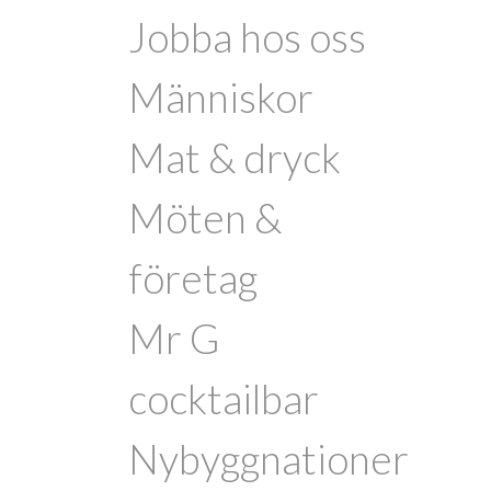
Jobba hos oss
Människor
Mat & dryck
Möten &
företag
Mr G
cocktailbar
Nybyggnationer