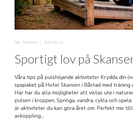
SPA
-
TRÄNING
2020-08-12
Sportigt lov på Skanse
Våra tips på pulshöjande aktiviteter Krydda din ö
spapaket på Hotel Skansen i Båstad med träning oc
Här har du alla möjligheter att vistas ute i natur
pulsen i kroppen. Springa, vandra, cykla och spela
är aktiviteter du kan göra året om. Perfekt mix t
avkoppling…