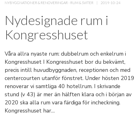
NYBYGGNATIONER & RENOVERINGAR
-
RUM & SVITER
2019-10-24
Nydesignade rum i
Kongresshuset
Våra allra nyaste rum: dubbelrum och enkelrum i
Kongresshuset I Kongresshuset bor du bekvämt,
precis intill huvudbyggnaden, receptionen och med
centercourten utanför fönstret. Under hösten 2019
renoverar vi samtliga 40 hotellrum. I skrivande
stund (v 43) är mer än hälften klara och i början av
2020 ska alla rum vara färdiga för incheckning.
Kongresshuset har…