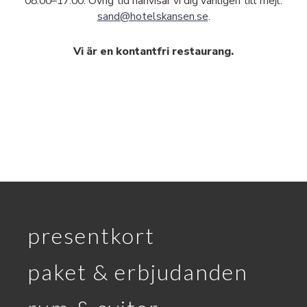
08.00–17.00. Övrig tid hänvisar vi dig vänligen till mejl:
sand@hotelskansen.se
.
Vi är en kontantfri restaurang.
presentkort
paket & erbjudanden