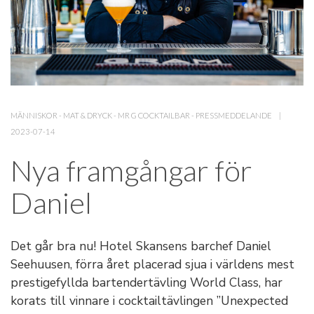
MÄNNISKOR
-
MAT & DRYCK
-
MR G COCKTAILBAR
-
PRESSMEDDELANDE
2023-07-14
Nya framgångar för
Daniel
Det går bra nu! Hotel Skansens barchef Daniel
Seehuusen, förra året placerad sjua i världens mest
prestigefyllda bartendertävling World Class, har
korats till vinnare i cocktailtävlingen ”Unexpected