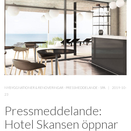
NYBYGGNATIONER & RENOVERINGAR
-
PRESSMEDDELANDE
-
SPA
2019-10-
23
Pressmeddelande:
Hotel Skansen öppnar