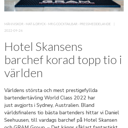
MÄNNISKOR
-
MAT & DRYCK
-
MR G COCKTAILBAR
-
PRESSMEDDELANDE
2022-09-26
Hotel Skansens
barchef korad topp tio i
världen
Världens största och mest prestigefyllda
bartendertävling World Class 2022 har
just avgjorts i Sydney, Australien. Bland
världsfinalens tio bästa bartenders hittar vi Daniel
Seehuusen, till vardags barchef på Hotel Skansen
och GRAM Group. – Det känns såklart fantastiskt