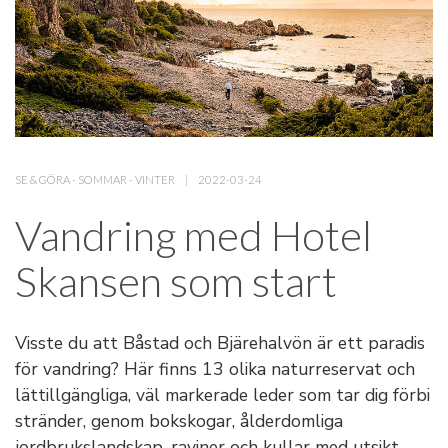
SE & GÖRA
-
SOMMAR
-
VINTER
2022-03-24
Vandring med Hotel
Skansen som start
Visste du att Båstad och Bjärehalvön är ett paradis
för vandring? Här finns 13 olika naturreservat och
lättillgängliga, väl markerade leder som tar dig förbi
stränder, genom bokskogar, ålderdomliga
jordbrukslandskap, raviner och kullar med utsikt