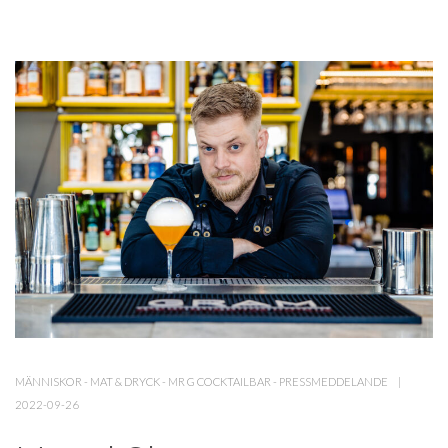
MÄNNISKOR
-
MAT & DRYCK
-
MR G COCKTAILBAR
-
PRESSMEDDELANDE
2022-09-26