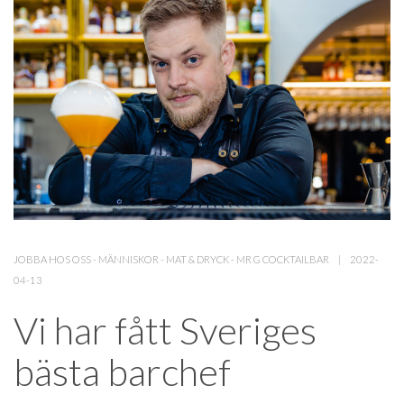
JOBBA HOS OSS
-
MÄNNISKOR
-
MAT & DRYCK
-
MR G COCKTAILBAR
2022-
04-13
Vi har fått Sveriges
bästa barchef