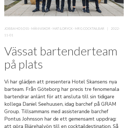
JOBBA HOS OSS
-
MÄNNISKOR
-
MAT & DRYCK
-
MR G COCKTAILBAR
2022-
11-01
Vässat bartenderteam
på plats
Vi har glädjen att presentera Hotel Skansens nya
barteam. Från Göteborg har precis tre fenomenala
bartendrar anlänt för att ansluta till sin tidigare
kollega Daniel Seehuusen, idag barchef på GRAM
Group. Tillsammans med assisterande barchef
Pontus Johnsson har de ett gemensamt uppdrag:
att göra Bjärehalvön till en cocktaildestination. Så