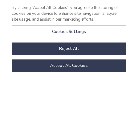
TaudienTraining (flera
By clicking “Accept All Cookies”, you agree to the storing of
cookies on your device to enhance site navigation, analyze
datum)
site usage, and assist in our marketing efforts.
Cookies Settings
Yoga, spa och god mat. Namaste.
Reject All
FLER PAKET
LÄS MER
Accept All Cookies