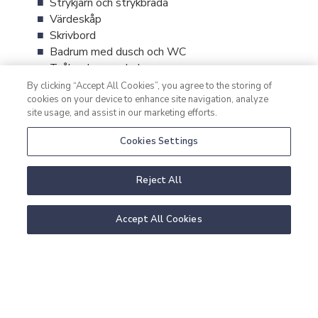
Strykjärn och strykbräda
Värdeskåp
Skrivbord
Badrum med dusch och WC
Tvål, schampo, balsam
Hårtork
By clicking “Accept All Cookies”, you agree to the storing of
Kabel-TV
cookies on your device to enhance site navigation, analyze
site usage, and assist in our marketing efforts.
Platt-TV
Väckningsservice
Cookies Settings
Gratis WiFi
Reject All
Accept All Cookies
BOKA DUBBELRUM KONGRESSPAVILJONG