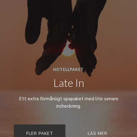
HOTELLPAKET
Late In
Ett extra förmånligt spapaket med lite senare
incheckning.
FLER PAKET
LÄS MER