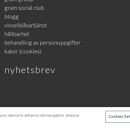
gram social club
blogg
visselblåsartjänst
hållbarhet
behandling av personuppgifter
kakor (cookies)
nyhetsbrev
 your device to enhance site navigation, analyze
Cookies Se