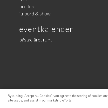
bröllop
julbord & show
eventkalender
båstad året runt
By clicking “Accept All Cookies”, you agree to the storing of cookies on
site usage, and assist in our marketing efforts.