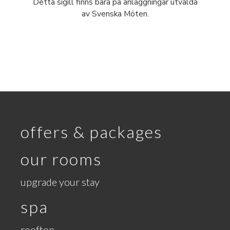
Detta sigill finns bara på anläggningar utvalda
av Svenska Möten.
offers & packages
our rooms
upgrade your stay
spa
rooftop