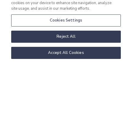
weddings
cookies on your device to enhance site navigation, analyze
site usage, and assist in our marketing efforts.
meetings
Cookies Settings
conference booking request
Reject All
conference packages
large meetings
Accept All Cookies
the new gallery
meeting rooms
group activities
christmas dinner and show
contact
directions & parking
opening hours