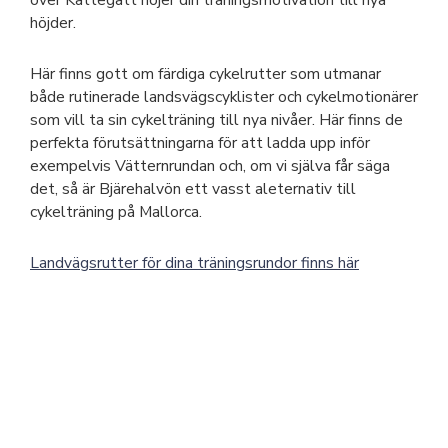
över Kattegatt höjer din träningsmotivation till nya
höjder.
Här finns gott om färdiga cykelrutter som utmanar
både rutinerade landsvägscyklister och cykelmotionärer
som vill ta sin cykelträning till nya nivåer. Här finns de
perfekta förutsättningarna för att ladda upp inför
exempelvis Vätternrundan och, om vi själva får säga
det, så är Bjärehalvön ett vasst aleternativ till
cykelträning på Mallorca.
Landvägsrutter för dina träningsrundor finns här