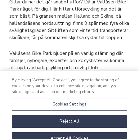
Gillar du när det går snabbt utför? Då är Vallåsen Bike
Park något för dig. Här hittar utförscykling när det är
som bäst. På gränsen mellan Halland och Skåne, på
hallandsåsens nordsluttning, finns 9 spår med fyra olika
svårighetsgrader. Sittliften som vintertid transporterar
skidåkare, får på sommaren skjutsa cyklar till toppen.
Vallåsens Bike Park bjuder på en vänlig stämning där
familjer, nybörjare, experter och xc cyklister välkomna
att njuta av härlig cykling och trevligt folk.
By clicking “Accept All Cookies”, you agree to the storing of
Läs mer om Dowhill på Vallåsen här
cookies on your device to enhance site navigation, analyze
site usage, and assist in our marketing efforts.
Cookies Settings
Reject All
Accept All Cookies