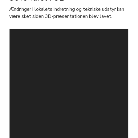
Ændringer i lokalets indretning og tekniske udstyr kan
være sket siden 3D-præsentationen blev lavet.