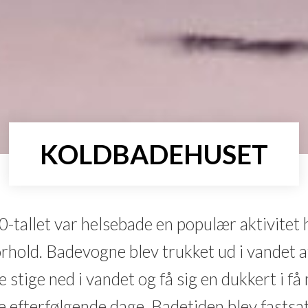
KOLDBADEHUSET
00-tallet var helsebade en populær aktivitet 
orhold. Badevogne blev trukket ud i vandet a
tige ned i vandet og få sig en dukkert i få 
de efterfølgende dage. Badetiden blev fastsa