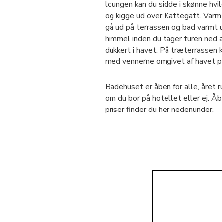
loungen kan du sidde i skønne hvi
og kigge ud over Kattegatt. Varm d
gå ud på terrassen og bad varmt 
himmel inden du tager turen ned a
dukkert i havet. På træterrassen 
med vennerne omgivet af havet på
Badehuset er åben for alle, året 
om du bor på hotellet eller ej. Åb
priser finder du her nedenunder.