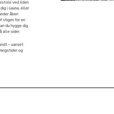
lestole ved ilden
ig i sauna, eller
under åben
f stigen for en
kan du hygge dig
 alle sider.
rundt – uanset
ningstider og