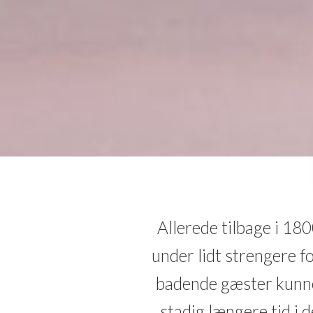
Allerede tilbage i 18
under lidt strengere f
badende gæster kunne s
stadig længere tid i 