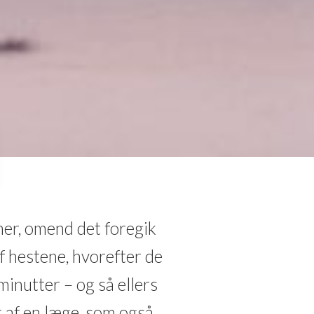
her, omend det foregik
f hestene, hvorefter de
minutter – og så ellers
t af en læge, som også