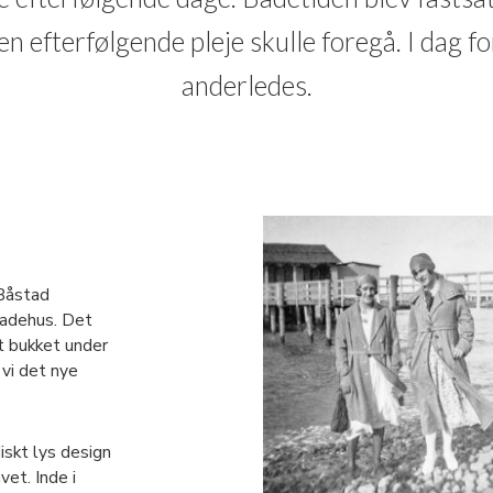
n efterfølgende pleje skulle foregå. I dag fo
anderledes.
 Båstad
badehus. Det
t bukket under
 vi det nye
diskt lys design
et. Inde i