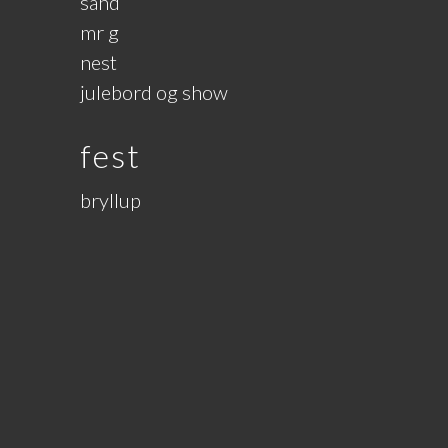
sand
mr g
nest
julebord og show
fest
bryllup