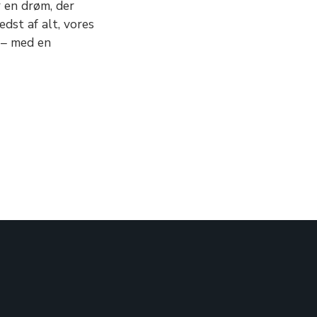
r en drøm, der
edst af alt, vores
 – med en