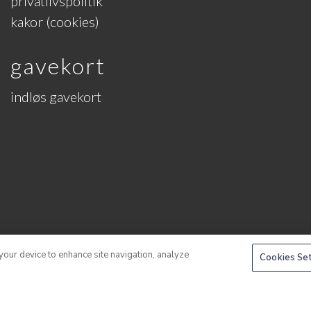
privatlivspolitik
kakor (cookies)
gavekort
indløs gavekort
 your device to enhance site navigation, analyze
Cookies Se