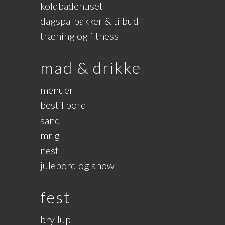
koldbadehuset
dagspa-pakker & tilbud
træning og fitness
mad & drikke
menuer
bestil bord
sand
mr g
nest
julebord og show
fest
bryllup