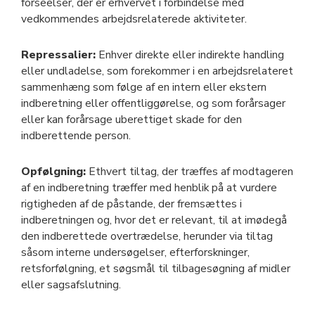
forseelser, der er erhvervet i forbindelse med
vedkommendes arbejdsrelaterede aktiviteter.
Repressalier:
Enhver direkte eller indirekte handling
eller undladelse, som forekommer i en arbejdsrelateret
sammenhæng som følge af en intern eller ekstern
indberetning eller offentliggørelse, og som forårsager
eller kan forårsage uberettiget skade for den
indberettende person.
Opfølgning:
Ethvert tiltag, der træffes af modtageren
af en indberetning træffer med henblik på at vurdere
rigtigheden af de påstande, der fremsættes i
indberetningen og, hvor det er relevant, til at imødegå
den indberettede overtrædelse, herunder via tiltag
såsom interne undersøgelser, efterforskninger,
retsforfølgning, et søgsmål til tilbagesøgning af midler
eller sagsafslutning.