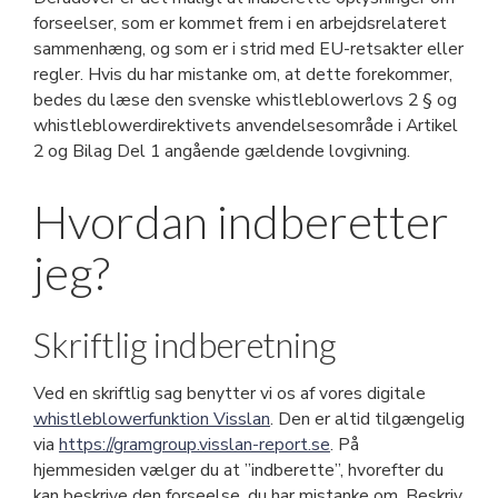
forseelser, som er kommet frem i en arbejdsrelateret
sammenhæng, og som er i strid med EU-retsakter eller
regler. Hvis du har mistanke om, at dette forekommer,
bedes du læse den svenske whistleblowerlovs 2 § og
whistleblowerdirektivets anvendelsesområde i Artikel
2 og Bilag Del 1 angående gældende lovgivning.
Hvordan indberetter
jeg?
Skriftlig indberetning
Ved en skriftlig sag benytter vi os af vores digitale
whistleblowerfunktion Visslan
. Den er altid tilgængelig
via
https://gramgroup.visslan-report.se
. På
hjemmesiden vælger du at ”indberette”, hvorefter du
kan beskrive den forseelse, du har mistanke om. Beskriv