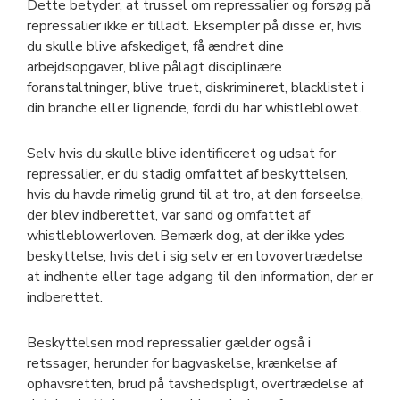
Dette betyder, at trussel om repressalier og forsøg på
repressalier ikke er tilladt. Eksempler på disse er, hvis
du skulle blive afskediget, få ændret dine
arbejdsopgaver, blive pålagt disciplinære
foranstaltninger, blive truet, diskrimineret, blacklistet i
din branche eller lignende, fordi du har whistleblowet.
Selv hvis du skulle blive identificeret og udsat for
repressalier, er du stadig omfattet af beskyttelsen,
hvis du havde rimelig grund til at tro, at den forseelse,
der blev indberettet, var sand og omfattet af
whistleblowerloven. Bemærk dog, at der ikke ydes
beskyttelse, hvis det i sig selv er en lovovertrædelse
at indhente eller tage adgang til den information, der er
indberettet.
Beskyttelsen mod repressalier gælder også i
retssager, herunder for bagvaskelse, krænkelse af
ophavsretten, brud på tavshedspligt, overtrædelse af