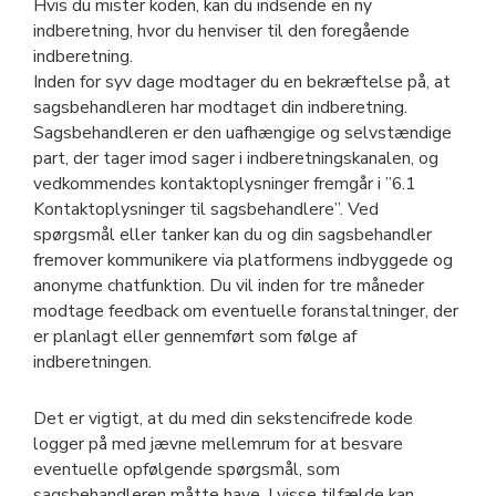
Hvis du mister koden, kan du indsende en ny
indberetning, hvor du henviser til den foregående
indberetning.
Inden for syv dage modtager du en bekræftelse på, at
sagsbehandleren har modtaget din indberetning.
Sagsbehandleren er den uafhængige og selvstændige
part, der tager imod sager i indberetningskanalen, og
vedkommendes kontaktoplysninger fremgår i ”6.1
Kontaktoplysninger til sagsbehandlere”. Ved
spørgsmål eller tanker kan du og din sagsbehandler
fremover kommunikere via platformens indbyggede og
anonyme chatfunktion. Du vil inden for tre måneder
modtage feedback om eventuelle foranstaltninger, der
er planlagt eller gennemført som følge af
indberetningen.
Det er vigtigt, at du med din sekstencifrede kode
logger på med jævne mellemrum for at besvare
eventuelle opfølgende spørgsmål, som
sagsbehandleren måtte have. I visse tilfælde kan