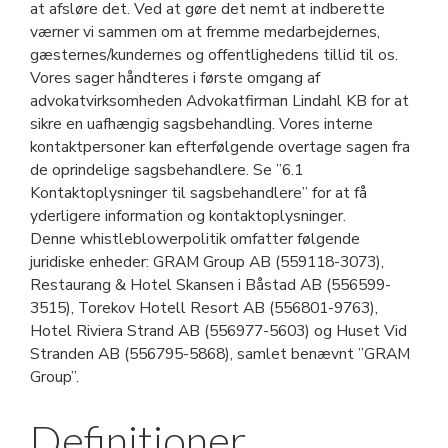
at afsløre det. Ved at gøre det nemt at indberette
værner vi sammen om at fremme medarbejdernes,
gæsternes/kundernes og offentlighedens tillid til os.
Vores sager håndteres i første omgang af
advokatvirksomheden Advokatfirman Lindahl KB for at
sikre en uafhængig sagsbehandling. Vores interne
kontaktpersoner kan efterfølgende overtage sagen fra
de oprindelige sagsbehandlere. Se ”6.1
Kontaktoplysninger til sagsbehandlere” for at få
yderligere information og kontaktoplysninger.
Denne whistleblowerpolitik omfatter følgende
juridiske enheder: GRAM Group AB (559118-3073),
Restaurang & Hotel Skansen i Båstad AB (556599-
3515), Torekov Hotell Resort AB (556801-9763),
Hotel Riviera Strand AB (556977-5603) og Huset Vid
Stranden AB (556795-5868), samlet benævnt ”GRAM
Group”.
Definitioner